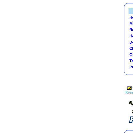
H
M
Re
H
D
C
G
Te
P
Sec